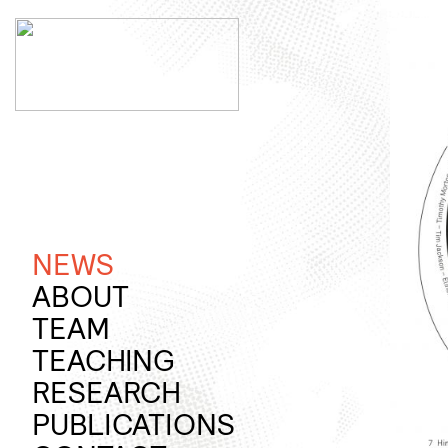
Jump
to
content
NEWS
ABOUT
PROFILE
TEAM
TEACHING
SUMMER
RESEARCH
SEMESTER
RAPID
PUBLICATIONS