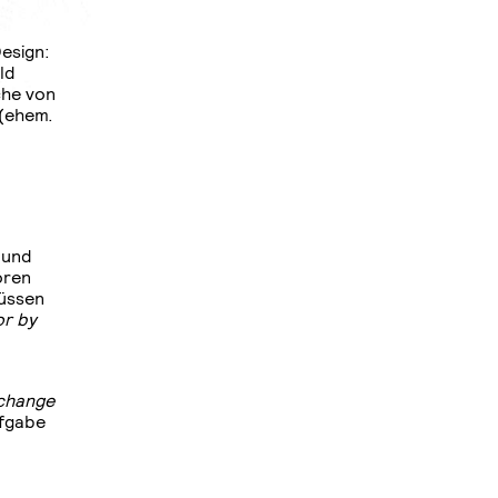
esign:
ld
che von
 (ehem.
- und
ören
müssen
or by
change
ufgabe