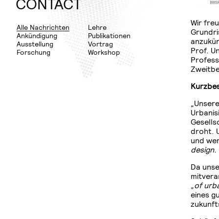
WINTER
PLANNING
CONTACT
SEMESTER
RURAL
Wir fre
DOCUMENTATION
URBAN
Alle Nachrichten
Lehre
Grundri
Ankündigung
Publikationen
NEXUS
anzukün
THESIS
Ausstellung
Vortrag
Prof. U
Forschung
Workshop
FLEDGE
Profess
Zweitbe
DISSERTATION
Kurzbes
„Unsere
Urbanisi
Gesells
droht. 
und wer
design.
Da unse
mitveran
„of urb
eines g
zukunft