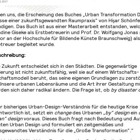
uen uns, die Erscheinung des Buches „Urban Transformation D
sse einer zukunftsgewandten Raumpraxis“ von Hişar Schönfe
digen. Das Buch ist aus einer Masterarbeit entstanden, wel
ndine Giseke als Erstbetreuerin und Prof. Dr. Wolfgang Jonas
or an der Hochschule für Bildende Künste Braunschweig) als
treuer begleitet wurde.
chreibung:
 Zukunft entscheidet sich in den Städten. Die gegenwärtige
erung ist nicht zukunftsfähig, weil sie auf einem Wirtschafts
chaftsmodell beruht, das seine eigenen Grundlagen zu zerst
Unsere urbanen Lebensräume und die Art ihrer Gestaltung 
den sich daher radikal ändern. Die Frage ist, ob
by disaster 
r bisheriges Urban-Design-Verständnis für die heutige Krise
twortlich ist, setzt ein
change
des Urbanen
„by“ design
ein
an“ design
voraus. Dieses Buch fragt nach Bedeutung und A
uten Urban Design und formuliert ein zeitgemäßes und
sgewandtes Verständnis für die „Große Transformation“.“